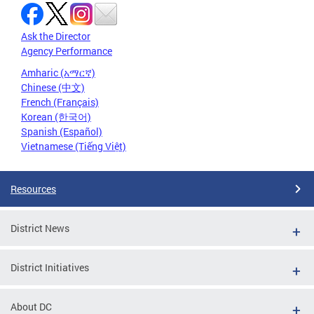
Ask the Director
Agency Performance
Amharic (አማርኛ)
Chinese (中文)
French (Français)
Korean (한국어)
Spanish (Español)
Vietnamese (Tiếng Việt)
Resources
District News
District Initiatives
About DC