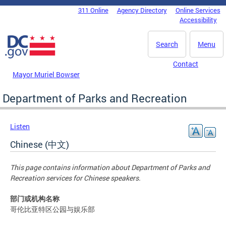
Skip to main content
311 Online
Agency Directory
Online Services
DC Agency Top Menu
Accessibility
Search
Menu
Contact
Mayor Muriel Bowser
Department of Parks and Recreation
Listen
Chinese (中文)
This page contains information about Department of Parks and
Recreation services for Chinese speakers.
部门或机构名称
哥伦比亚特区公园与娱乐部