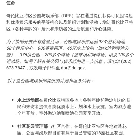
使命
哥伦比亚特区公园与娱乐部（DPR）旨在通过提供获得可负担得起
和优质娱乐服务的平等机会以及组织计划和活动，增进哥伦比亚特
区（各种年龄的）居民和来访者的生活质量和身心健康。
为了协助开展所有这些活动，公园与娱乐部运营
92
个游戏场地、
68
个娱乐中心、
900
英亩园区、
40
座水上设施（游泳池和喷池公
园）、
375
所公园、
200
多个球场（篮球场和网球场）以及
100
多个
运动场。如需了解有关公园与娱乐部的进一步信息，请电洽
(202)
673-7647，或发电子邮件至
dpr@dc.gov
。
以下是公园与娱乐部提供的计划和服务列表：
水上运动部
在哥伦比亚特区各地向各种年龄和游泳能力的居
民和来访者提供各类优质水上计划和水上设施。室内游泳池
全年开放，室外游泳池和喷池公园夏季开放。
社区花园管理部
与社区合作，在哥伦比亚特区各地建造花
园。公园与娱乐部目前有属于自己管辖的13座社区花园。