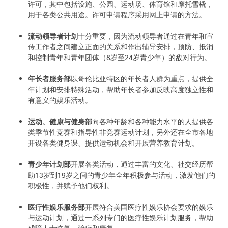
许可，其中包括设施、公园、运动场、体育馆和摩托雪橇，
用于各类公共用途。许可申请程序采用网上申请的方法。
流动领导者计划
十分重要，因为流动领导者通过在青年和宣
传工作者之间建立正面的关系和作出辅导安排，预防、抵消
和控制青年和青年团体（8岁至24岁青少年）的敌对行为。
年长者服务部
以哥伦比亚特区的年长者人群为重点，提供全
年计划和安排特殊活动，帮助年长者参加反映高度独立性和
有意义的娱乐活动。
运动、健康与健身部
向各种年龄和各种能力水平的人提供各
类季节性竞赛和指导性非竞赛运动计划，另外还在全市各地
开设各类健身课、提供运动机会和开展营养教育计划。
青少年计划部
开展各类活动，通过丰富的文化、社交经历帮
助13岁到19岁之间的青少年全年积极参与活动，激发他们的
积极性，并赋予他们权利。
医疗性娱乐服务部
开展符合美国医疗性娱乐协会要求的娱乐
与运动计划，通过一系列专门的医疗性娱乐计划服务，帮助