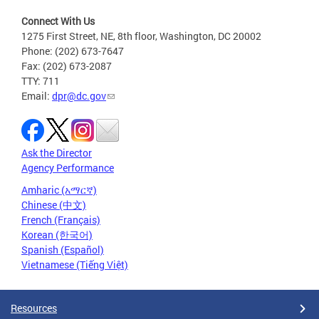
Connect With Us
1275 First Street, NE, 8th floor, Washington, DC 20002
Phone: (202) 673-7647
Fax: (202) 673-2087
TTY: 711
Email:
dpr@dc.gov
Ask the Director
Agency Performance
Amharic (አማርኛ)
Chinese (中文)
French (Français)
Korean (한국어)
Spanish (Español)
Vietnamese (Tiếng Việt)
Resources