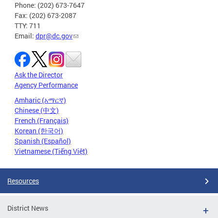
Phone: (202) 673-7647
Fax: (202) 673-2087
TTY: 711
Email:
dpr@dc.gov
Ask the Director
Agency Performance
Amharic (አማርኛ)
Chinese (中文)
French (Français)
Korean (한국어)
Spanish (Español)
Vietnamese (Tiếng Việt)
Resources
District News